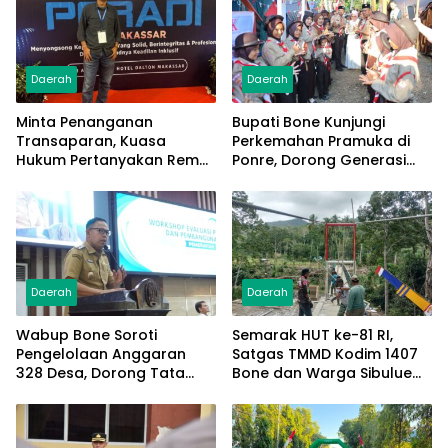
Daerah
Daerah
Minta Penanganan
Bupati Bone Kunjungi
Transaparan, Kuasa
Perkemahan Pramuka di
Hukum Pertanyakan Rem
Ponre, Dorong Generasi
Blong Hingga CCTV soal
Muda Tumbuh Mandiri dan
Kecelakaan yang
Berkarakter
Tewaskan Balita GN di
Bone
Daerah
Daerah
Wabup Bone Soroti
Semarak HUT ke-81 RI,
Pengelolaan Anggaran
Satgas TMMD Kodim 1407
328 Desa, Dorong Tata
Bone dan Warga Sibulue
Kelola Makin Akuntabel
Percantik Jembatan