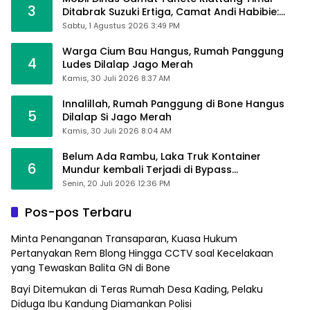
3
Ditabrak Suzuki Ertiga, Camat Andi Habibie:
Alhamdulillah Saya Baik-Baik Saja
Sabtu, 1 Agustus 2026 3:49 PM
Warga Cium Bau Hangus, Rumah Panggung
4
Ludes Dilalap Jago Merah
Kamis, 30 Juli 2026 8:37 AM
Innalillah, Rumah Panggung di Bone Hangus
5
Dilalap Si Jago Merah
Kamis, 30 Juli 2026 8:04 AM
Belum Ada Rambu, Laka Truk Kontainer
6
Mundur kembali Terjadi di Bypass
Sumpallabbu
Senin, 20 Juli 2026 12:36 PM
Pos-pos Terbaru
Minta Penanganan Transaparan, Kuasa Hukum
Pertanyakan Rem Blong Hingga CCTV soal Kecelakaan
yang Tewaskan Balita GN di Bone
Bayi Ditemukan di Teras Rumah Desa Kading, Pelaku
Diduga Ibu Kandung Diamankan Polisi