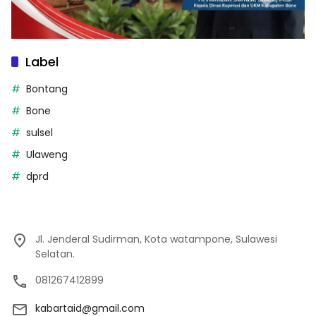
Label
Bontang
Bone
sulsel
Ulaweng
dprd
Jl. Jenderal Sudirman, Kota watampone, Sulawesi
Selatan.
081267412899
kabartaid@gmail.com