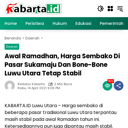
Langsung
ke
konten
Home
Peristiwa
Hukum
Edukasi
Pemerintaha
Beranda
Daerah
Daerah
Awal Ramadhan, Harga Sembako Di
Pasar Sukamaju Dan Bone-Bone
Luwu Utara Tetap Stabil
806
Redaksi Kabarta
2 Min Baca
Rabu, 14 April 2021 9:06 PM
KABARTA.ID Luwu Utara – Harga sembako di
beberapa pasar tradisional Luwu Utara terpantau
masih stabil pada awal Ramadan tahun ini.
Ketersediaannya pun juga dipantau masih stabil.