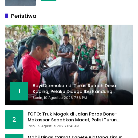
Peristiwa
Bayi Ditemukan di Teras Rumah Desa
1
Kading, Pelaku Diduga Ibu Kandung
Diamankan Polisi
Senin, 10 Agustus 2026 7:56 PM
FOTO: Truk Mogok di Jalan Poros Bone-
2
Makassar Sebabkan Macet, Polisi Turun
Tangan
Rabu, 5 Agustus 2026 11:41 AM
Mobil Dinas Camat Tanete Riattang Timur