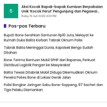
Aksi Kocak Bapak-bapak Kumisan Berpakaian
6
Unik ‘Kocok Perut’ Pengunjung dan Pegawai
Alfamart, Ngaku Aktifkan Layar Sentuh Atm
Rabu, 15 Juli 2026 4:20 PM
Pos-pos Terbaru
Bupati Bone Serahkan Santunan Rp10 Juta, Melayat ke
Rumah Duka Balita Korban Tabrak Oknum Polisi
Tabrak Balita Meninggal Dunia, Kapolsek Bengo Sudah
Ditahan
Bone Terima Bantuan Mobil SPHP dari Bapanas, Perkuat
Distribusi Logistik Pangan ke Masyarakat
Balita Tewas Ditabrak Mobil Diduga Dikemudikan Oknum
Perwira Polres Bone di Lokasi Gerak Jalan
Polisi Bongkar Jaringan Sabu Bone-Soppeng, 97 Sachet dan
Tiga Pelaku Diamankan