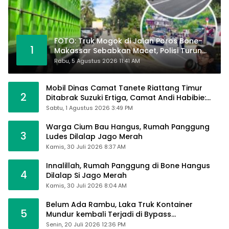
FOTO: Truk Mogok di Jalan Poros Bone-
1
Makassar Sebabkan Macet, Polisi Turun
Tangan
Rabu, 5 Agustus 2026 11:41 AM
Mobil Dinas Camat Tanete Riattang Timur
2
Ditabrak Suzuki Ertiga, Camat Andi Habibie:
Alhamdulillah Saya Baik-Baik Saja
Sabtu, 1 Agustus 2026 3:49 PM
Warga Cium Bau Hangus, Rumah Panggung
3
Ludes Dilalap Jago Merah
Kamis, 30 Juli 2026 8:37 AM
Innalillah, Rumah Panggung di Bone Hangus
4
Dilalap Si Jago Merah
Kamis, 30 Juli 2026 8:04 AM
Belum Ada Rambu, Laka Truk Kontainer
5
Mundur kembali Terjadi di Bypass
Sumpallabbu
Senin, 20 Juli 2026 12:36 PM