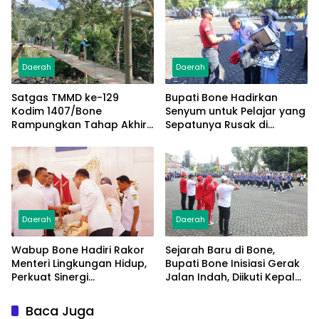
Daerah
Daerah
Satgas TMMD ke-129
Bupati Bone Hadirkan
Kodim 1407/Bone
Senyum untuk Pelajar yang
Rampungkan Tahap Akhir
Sepatunya Rusak di
Jembatan Gantung
Tengah Gerak Jalan
Pattuku, Jaring Pengaman
Kemerdekaan
Mulai Terpasang
Daerah
Daerah
Wabup Bone Hadiri Rakor
Sejarah Baru di Bone,
Menteri Lingkungan Hidup,
Bupati Bone Inisiasi Gerak
Perkuat Sinergi
Jalan Indah, Diikuti Kepala
Pengelolaan Sampah
Dinas Hingga Camat se-
Modern
Kabupaten
Baca Juga