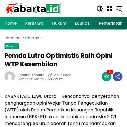
Langsung
ke
konten
Home
Peristiwa
Hukum
Edukasi
Pemerintaha
Beranda
Daerah
Daerah
Pemda Lutra Optimistis Raih Opini
WTP Kesembilan
668
Redaksi Kabarta
2 Min Baca
Jumat, 26 Maret 2021 7:21 PM
KABARTA.ID Luwu Utara – Rencananya, penyerahan
penghargaan opini Wajar Tanpa Pengecualian
(WTP) oleh Badan Pemeriksa Keuangan Republik
Indonesia (BPK-RI) akan diserahkan pada Mei 2021
mendatang. Seluruh daerah tentu mendambakan