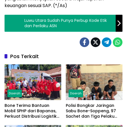
keuangan sesuai SAP. (*/As)
Luwu Utara Sudah Punya Perbup Kode Etik
dan Perilaku ASN
Pos Terkait
Daerah
Daerah
Bone Terima Bantuan
Polisi Bongkar Jaringan
Mobil SPHP dari Bapanas,
Sabu Bone-Soppeng, 97
Perkuat Distribusi Logistik
Sachet dan Tiga Pelaku
Pangan ke Masyarakat
Diamankan