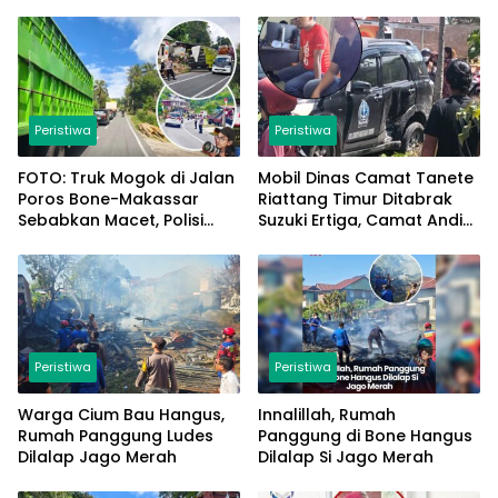
Peristiwa
Peristiwa
FOTO: Truk Mogok di Jalan
Mobil Dinas Camat Tanete
Poros Bone-Makassar
Riattang Timur Ditabrak
Sebabkan Macet, Polisi
Suzuki Ertiga, Camat Andi
Turun Tangan
Habibie: Alhamdulillah
Saya Baik-Baik Saja
Peristiwa
Peristiwa
Warga Cium Bau Hangus,
Innalillah, Rumah
Rumah Panggung Ludes
Panggung di Bone Hangus
Dilalap Jago Merah
Dilalap Si Jago Merah