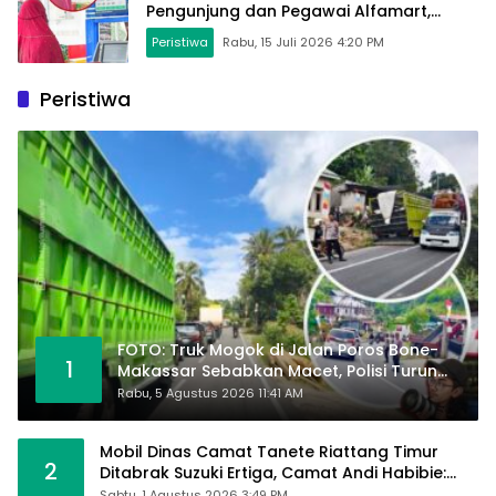
Pengunjung dan Pegawai Alfamart,
Ngaku Aktifkan Layar Sentuh Atm
Peristiwa
Rabu, 15 Juli 2026 4:20 PM
Peristiwa
FOTO: Truk Mogok di Jalan Poros Bone-
1
Makassar Sebabkan Macet, Polisi Turun
Tangan
Rabu, 5 Agustus 2026 11:41 AM
Mobil Dinas Camat Tanete Riattang Timur
2
Ditabrak Suzuki Ertiga, Camat Andi Habibie:
Alhamdulillah Saya Baik-Baik Saja
Sabtu, 1 Agustus 2026 3:49 PM