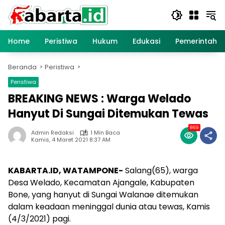
Langsung
ke
konten
Home
Peristiwa
Hukum
Edukasi
Pemerintaha
Beranda
Peristiwa
Peristiwa
BREAKING NEWS : Warga Welado
Hanyut Di Sungai Ditemukan Tewas
869
Admin Redaksi
1 Min Baca
Kamis, 4 Maret 2021 8:37 AM
KABARTA.ID, WATAMPONE-
Salang(65), warga
Desa Welado, Kecamatan Ajangale, Kabupaten
Bone, yang hanyut di Sungai Walanae ditemukan
dalam keadaan meninggal dunia atau tewas, Kamis
(4/3/2021) pagi.