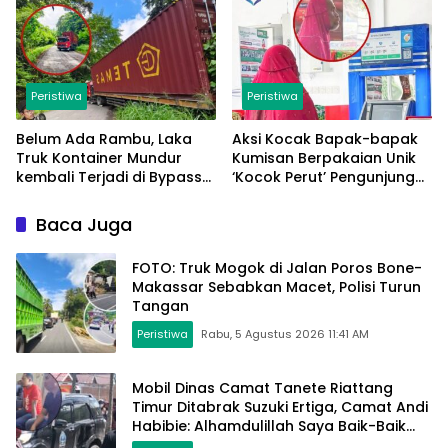
Peristiwa
Peristiwa
Belum Ada Rambu, Laka
Aksi Kocak Bapak-bapak
Truk Kontainer Mundur
Kumisan Berpakaian Unik
kembali Terjadi di Bypass
‘Kocok Perut’ Pengunjung
Sumpallabbu
dan Pegawai Alfamart,
Ngaku Aktifkan Layar
Baca Juga
Sentuh Atm
FOTO: Truk Mogok di Jalan Poros Bone-
Makassar Sebabkan Macet, Polisi Turun
Tangan
Peristiwa
Rabu, 5 Agustus 2026 11:41 AM
Mobil Dinas Camat Tanete Riattang
Timur Ditabrak Suzuki Ertiga, Camat Andi
Habibie: Alhamdulillah Saya Baik-Baik
Saja