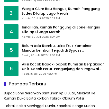
Warga Cium Bau Hangus, Rumah Panggung
3
Ludes Dilalap Jago Merah
Kamis, 30 Juli 2026 8:37 AM
Innalillah, Rumah Panggung di Bone Hangus
4
Dilalap Si Jago Merah
Kamis, 30 Juli 2026 8:04 AM
Belum Ada Rambu, Laka Truk Kontainer
5
Mundur kembali Terjadi di Bypass
Sumpallabbu
Senin, 20 Juli 2026 12:36 PM
Aksi Kocak Bapak-bapak Kumisan Berpakaian
6
Unik ‘Kocok Perut’ Pengunjung dan Pegawai
Alfamart, Ngaku Aktifkan Layar Sentuh Atm
Rabu, 15 Juli 2026 4:20 PM
Pos-pos Terbaru
Bupati Bone Serahkan Santunan Rp10 Juta, Melayat ke
Rumah Duka Balita Korban Tabrak Oknum Polisi
Tabrak Balita Meninggal Dunia, Kapolsek Bengo Sudah