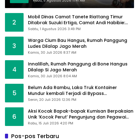
Rabu, 5 Agustus 2026 11:41 AM
Mobil Dinas Camat Tanete Riattang Timur
2
Ditabrak Suzuki Ertiga, Camat Andi Habibie:
Alhamdulillah Saya Baik-Baik Saja
Sabtu, 1 Agustus 2026 3:49 PM
Warga Cium Bau Hangus, Rumah Panggung
3
Ludes Dilalap Jago Merah
Kamis, 30 Juli 2026 8:37 AM
Innalillah, Rumah Panggung di Bone Hangus
4
Dilalap Si Jago Merah
Kamis, 30 Juli 2026 8:04 AM
Belum Ada Rambu, Laka Truk Kontainer
5
Mundur kembali Terjadi di Bypass
Sumpallabbu
Senin, 20 Juli 2026 12:36 PM
Aksi Kocak Bapak-bapak Kumisan Berpakaian
6
Unik ‘Kocok Perut’ Pengunjung dan Pegawai
Alfamart, Ngaku Aktifkan Layar Sentuh Atm
Rabu, 15 Juli 2026 4:20 PM
Pos-pos Terbaru