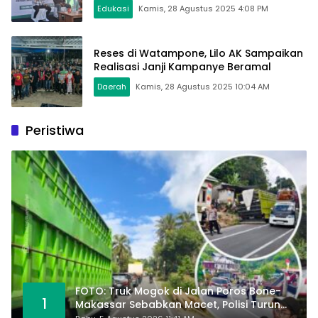
Edukasi
Kamis, 28 Agustus 2025 4:08 PM
Reses di Watampone, Lilo AK Sampaikan
Realisasi Janji Kampanye Beramal
Daerah
Kamis, 28 Agustus 2025 10:04 AM
Peristiwa
FOTO: Truk Mogok di Jalan Poros Bone-
1
Makassar Sebabkan Macet, Polisi Turun
Tangan