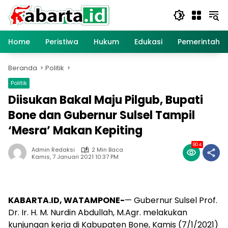
Langsung
ke
konten
Home
Peristiwa
Hukum
Edukasi
Pemerintaha
Beranda
Politik
Politik
Diisukan Bakal Maju Pilgub, Bupati
Bone dan Gubernur Sulsel Tampil
‘Mesra’ Makan Kepiting
804
Admin Redaksi
2 Min Baca
Kamis, 7 Januari 2021 10:37 PM
KABARTA.ID, WATAMPONE-
— Gubernur Sulsel Prof.
Dr. Ir. H. M. Nurdin Abdullah, M.Agr. melakukan
kunjungan kerja di Kabupaten Bone, Kamis (7/1/2021)