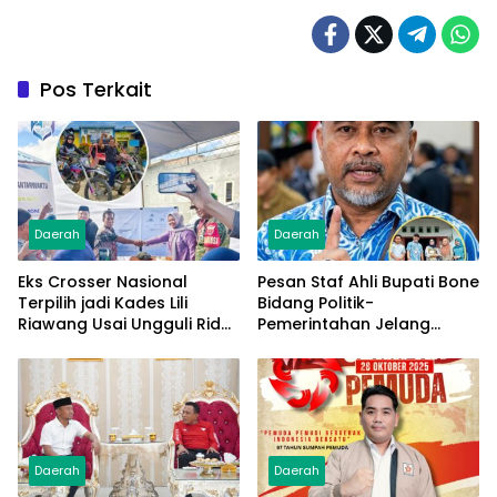
Pos Terkait
Daerah
Daerah
Eks Crosser Nasional
Pesan Staf Ahli Bupati Bone
Terpilih jadi Kades Lili
Bidang Politik-
Riawang Usai Ungguli Rider
Pemerintahan Jelang
Trail Adventure di Pilkades
Pilkades PAW
PAW
Daerah
Daerah