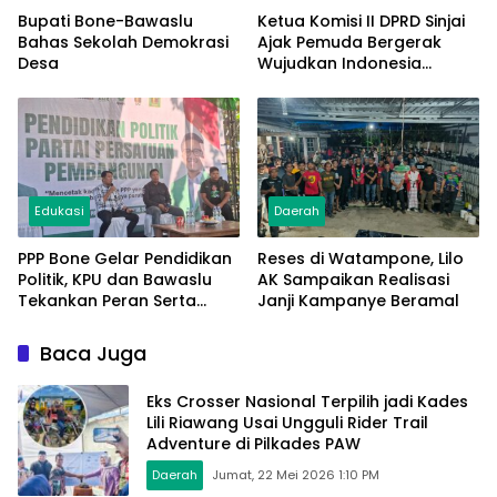
Bupati Bone-Bawaslu
Ketua Komisi II DPRD Sinjai
Bahas Sekolah Demokrasi
Ajak Pemuda Bergerak
Desa
Wujudkan Indonesia
Bersatu di Momentum
Sumpah Pemuda
Edukasi
Daerah
PPP Bone Gelar Pendidikan
Reses di Watampone, Lilo
Politik, KPU dan Bawaslu
AK Sampaikan Realisasi
Tekankan Peran Serta
Janji Kampanye Beramal
Masyarakat Perkuat
Demokrasi
Baca Juga
Eks Crosser Nasional Terpilih jadi Kades
Lili Riawang Usai Ungguli Rider Trail
Adventure di Pilkades PAW
Daerah
Jumat, 22 Mei 2026 1:10 PM