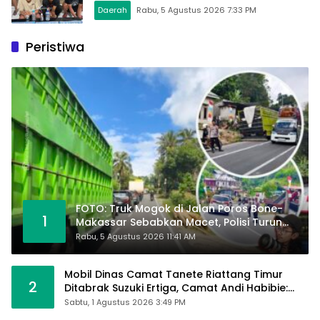
Daerah
Rabu, 5 Agustus 2026 7:33 PM
Peristiwa
FOTO: Truk Mogok di Jalan Poros Bone-
1
Makassar Sebabkan Macet, Polisi Turun
Tangan
Rabu, 5 Agustus 2026 11:41 AM
Mobil Dinas Camat Tanete Riattang Timur
2
Ditabrak Suzuki Ertiga, Camat Andi Habibie:
Alhamdulillah Saya Baik-Baik Saja
Sabtu, 1 Agustus 2026 3:49 PM