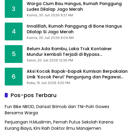
Warga Cium Bau Hangus, Rumah Panggung
3
Ludes Dilalap Jago Merah
Kamis, 30 Juli 2026 8:37 AM
Innalillah, Rumah Panggung di Bone Hangus
4
Dilalap Si Jago Merah
Kamis, 30 Juli 2026 8:04 AM
Belum Ada Rambu, Laka Truk Kontainer
5
Mundur kembali Terjadi di Bypass
Sumpallabbu
Senin, 20 Juli 2026 12:36 PM
Aksi Kocak Bapak-bapak Kumisan Berpakaian
6
Unik ‘Kocok Perut’ Pengunjung dan Pegawai
Alfamart, Ngaku Aktifkan Layar Sentuh Atm
Rabu, 15 Juli 2026 4:20 PM
Pos-pos Terbaru
Fun Bike NBOD, Dansat Brimob dan TNI-Polri Gowes
Bersama Warga
Perjuangan H.Muslimin, Pernah Putus Sekolah Karena
Kurang Biaya, Kini Raih Doktor Ilmu Manajemen