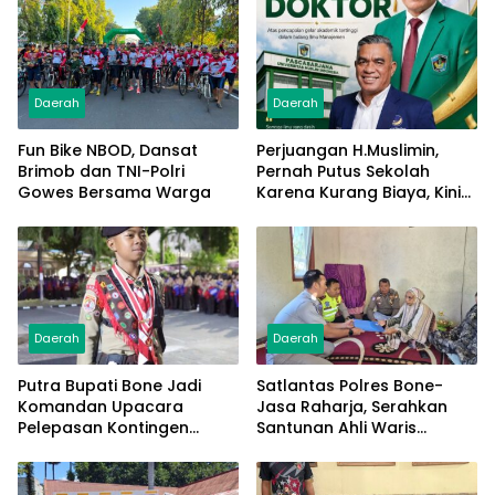
Daerah
Daerah
Fun Bike NBOD, Dansat
Perjuangan H.Muslimin,
Brimob dan TNI-Polri
Pernah Putus Sekolah
Gowes Bersama Warga
Karena Kurang Biaya, Kini
Raih Doktor Ilmu
Manajemen
Daerah
Daerah
Putra Bupati Bone Jadi
Satlantas Polres Bone-
Komandan Upacara
Jasa Raharja, Serahkan
Pelepasan Kontingen
Santunan Ahli Waris
Jambore Nasional XII 2026
Korban Lakalantas Terima
Rp50 Juta