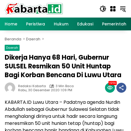
Langsung
ke
konten
Home
Peristiwa
Hukum
Edukasi
Pemerintaha
Beranda
Daerah
Daerah
Dikerja Hanya 68 Hari, Gubernur
SULSEL Resmikan 50 Unit Huntap
Bagi Korban Bencana Di Luwu Utara
1956
Redaksi Kabarta
3 Min Baca
Rabu, 30 Desember 2020 1:09 PM
KABARTA.ID Luwu Utara – Padatnya agenda Nurdin
Abdullah sebagai Gubernur Sulawesi Selatan tidak
menghalangi dirinya untuk hadir secara langsung
meresmikan 50 unit hunian tetap (huntap) bagi
korban bencana banjir bandang di Kabupaten Luwu