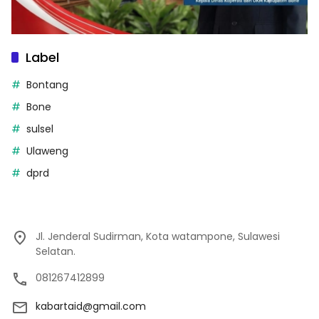
Label
Bontang
Bone
sulsel
Ulaweng
dprd
Jl. Jenderal Sudirman, Kota watampone, Sulawesi
Selatan.
081267412899
kabartaid@gmail.com