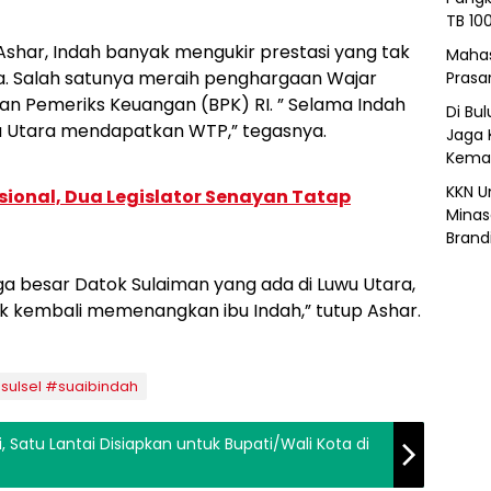
TB 10
shar, Indah banyak mengukir prestasi yang tak
Mahas
ya. Salah satunya meraih penghargaan Wajar
Prasa
an Pemeriks Keuangan (BPK) RI. ” Selama Indah
Di Bu
wu Utara mendapatkan WTP,” tegasnya.
Jaga 
Kemar
KKN U
ional, Dua Legislator Senayan Tatap
Minas
Brand
ga besar Datok Sulaiman yang ada di Luwu Utara,
k kembali memenangkan ibu Indah,” tutup Ashar.
sulsel #suaibindah
 Satu Lantai Disiapkan untuk Bupati/Wali Kota di