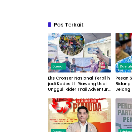
Pos Terkait
Daerah
Daera
Eks Crosser Nasional Terpilih
Pesan S
jadi Kades Lili Riawang Usai
Bidang 
Ungguli Rider Trail Adventure
Jelang 
di Pilkades PAW
Daerah
Edukas