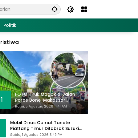
Politik
ristiwa
FOTO: Truk Mogok di Jalan
1
Poros Bone-Makassar
Sebabkan Macet, Polisi Turun
Rabu, 5 Agustus 2026 11:41 AM
Tangan
Mobil Dinas Camat Tanete
Riattang Timur Ditabrak Suzuki
Ertiga, Camat Andi Habibie:
Sabtu, 1 Agustus 2026 3:49 PM