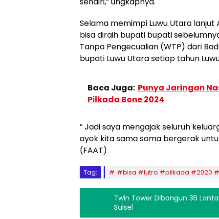
sendiri,” ungkapnya.
Selama memimpi Luwu Utara lanjut A
bisa diraih bupati bupati sebelumn
Tanpa Pengecualian (WTP) dari Bad
bupati Luwu Utara setiap tahun Lu
Baca Juga:
Punya Jaringan Nas
Pilkada Bone 2024
” Jadi saya mengajak seluruh keluar
ayok kita sama sama bergerak untu
(FAAT)
Tag:
#bisa #lutra #pilkada #2020 #
Twin Tower Dibangun 36 Lantai,
Sulsel