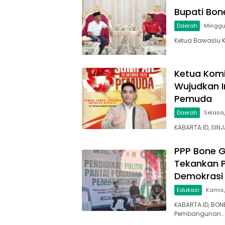
Bupati Bon
Daerah
Minggu
Ketua Bawaslu K
Ketua Komi
Wujudkan 
Pemuda
Daerah
Selasa,
KABARTA.ID, SINJ
PPP Bone G
Tekankan P
Demokrasi
Edukasi
Kamis,
KABARTA.ID, BON
Pembangunan…