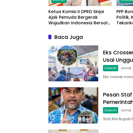
Ketua Komisi II DPRD Sinjai
PPP Bon
Ajak Pemuda Bergerak
Politik
Wujudkan Indonesia Bersatu
Tekank
di Momentum Sumpah
Masyar
Pemuda
Demokr
Baca Juga
Eks Crosser
Usai Unggul
Daerah
Jumat, 
Eks crosser nas
Pesan Staf 
Pemerintah
Daerah
Jumat, 
Staf Ahli Bupati