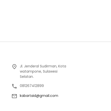
Jl. Jenderal Sudirman, Kota
watampone, Sulawesi
Selatan.
081267412899
kabartaid@gmail.com