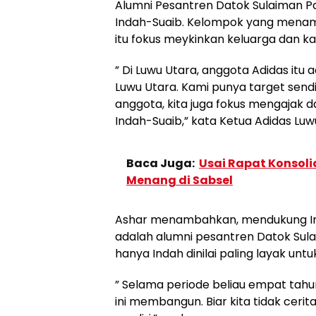
Alumni Pesantren Datok Sulaiman 
Indah-Suaib. Kelompok yang menama
itu fokus meykinkan keluarga dan ka
” Di Luwu Utara, anggota Adidas itu
Luwu Utara. Kami punya target sendi
anggota, kita juga fokus mengajak d
Indah-Suaib,” kata Ketua Adidas Luw
Baca Juga:
Usai Rapat Konsoli
Menang di Sabsel
Ashar menambahkan, mendukung Inda
adalah alumni pesantren Datok Sul
hanya Indah dinilai paling layak un
” Selama periode beliau empat tahun 
ini membangun. Biar kita tidak cerit