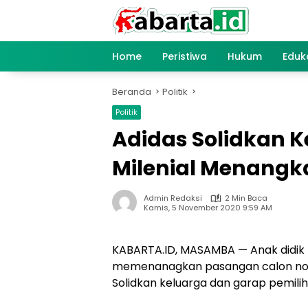
Langsung
ke
konten
Home
Peristiwa
Hukum
Eduk
Beranda
Politik
Politik
Adidas Solidkan 
Milenial Menangk
Admin Redaksi
2 Min Baca
Kamis, 5 November 2020 9:59 AM
KABARTA.ID, MASAMBA — Anak didik D
memenanagkan pasangan calon nomor
Solidkan keluarga dan garap pemilih