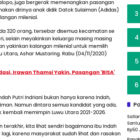
Palopo, juga bergerak memenangkan pasangan
kan dirinya anak didik Datok Sulaiman (Adidas)
3
langan milenial.
 ada 320 orang, tersebar disemua kecamatan se
4
ri, selain meyakinkan keluarga masing masing
an yakinkan kalangan milenial untuk memilih
u Utara, Ashar Mustaring. Rabu (04/11/2020)
5
dasi, Irawan Thamsi Yakin, Pasangan 'BISA'
6
h Putri Indriani bukan hanya karena Indah,
Po
aiman. Namun dintara semua kandidat yang ada,
tuk kembali memimpin Luwu Utara 2021-2026.
Satla
Santu
terakhir, kita lihat sendiri bagaimana ibu Indah
Rp50 
a lagi, karena masyarakat sudah lihat dan rasakan
Pangk