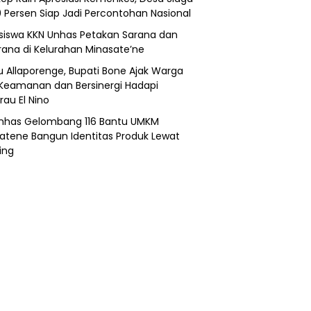
0 Persen Siap Jadi Percontohan Nasional
iswa KKN Unhas Petakan Sarana dan
rana di Kelurahan Minasate’ne
lu Allaporenge, Bupati Bone Ajak Warga
Keamanan dan Bersinergi Hadapi
au El Nino
nhas Gelombang 116 Bantu UMKM
atene Bangun Identitas Produk Lewat
ing