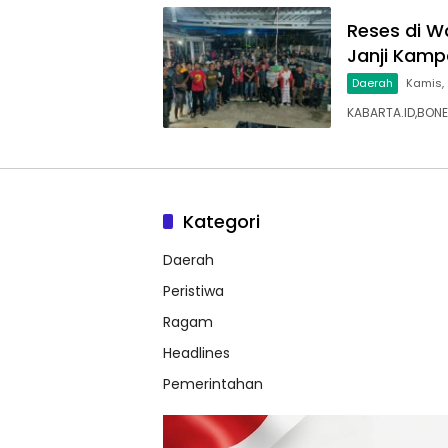
Reses di W
Janji Kam
Daerah
Kamis,
KABARTA.ID,BONE
Kategori
Daerah
Peristiwa
Ragam
Headlines
Pemerintahan