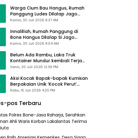
Alhamdulillah Saya Baik-Baik Saja
Warga Cium Bau Hangus, Rumah
Panggung Ludes Dilalap Jago
Merah
Kamis, 30 Juli 2026 8:37 AM
Innalillah, Rumah Panggung di
Bone Hangus Dilalap Si Jago
Merah
Kamis, 30 Juli 2026 8:04 AM
Belum Ada Rambu, Laka Truk
Kontainer Mundur kembali Terjadi
di Bypass Sumpallabbu
Senin, 20 Juli 2026 12:36 PM
Aksi Kocak Bapak-bapak Kumisan
Berpakaian Unik ‘Kocok Perut’
Pengunjung dan Pegawai
Rabu, 15 Juli 2026 4:20 PM
Alfamart, Ngaku Aktifkan Layar
Sentuh Atm
s-pos Terbaru
ntas Polres Bone-Jasa Raharja, Serahkan
nan Ahli Waris Korban Lakalantas Terima
Juta
ep Raih Apresiasi Kemenkes, Desa Siaga