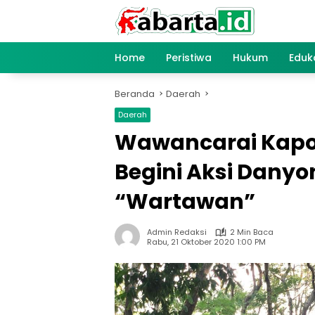
Langsung
ke
konten
Home
Peristiwa
Hukum
Eduk
Beranda
Daerah
Daerah
Wawancarai Kapo
Begini Aksi Danyo
“Wartawan”
Admin Redaksi
2 Min Baca
Rabu, 21 Oktober 2020 1:00 PM