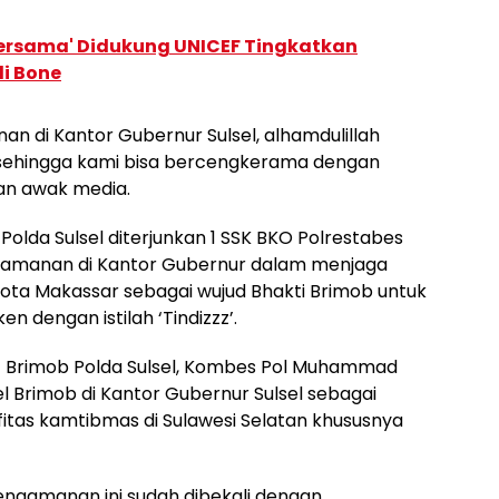
Bersama' Didukung UNICEF Tingkatkan
i Bone
n di Kantor Gubernur Sulsel, alhamdulillah
 sehingga kami bisa bercengkerama dengan
an awak media.
Polda Sulsel diterjunkan 1 SSK BKO Polrestabes
ngamanan di Kantor Gubernur dalam menjaga
 kota Makassar sebagai wujud Bhakti Brimob untuk
 dengan istilah ‘Tindizzz’.
 Brimob Polda Sulsel, Kombes Pol Muhammad
l Brimob di Kantor Gubernur Sulsel sebagai
itas kamtibmas di Sulawesi Selatan khususnya
engamanan ini sudah dibekali dengan