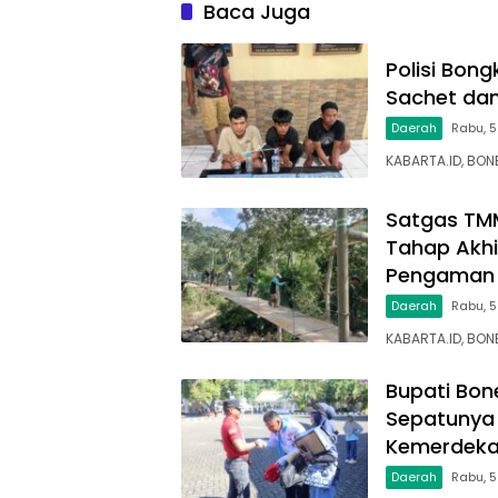
Kabupa
Baca Juga
Polisi Bon
Sachet dan
Daerah
Rabu, 5
KABARTA.ID, BON
Satgas TM
Tahap Akhi
Pengaman 
Daerah
Rabu, 
KABARTA.ID, BO
Bupati Bon
Sepatunya 
Kemerdek
Daerah
Rabu, 5