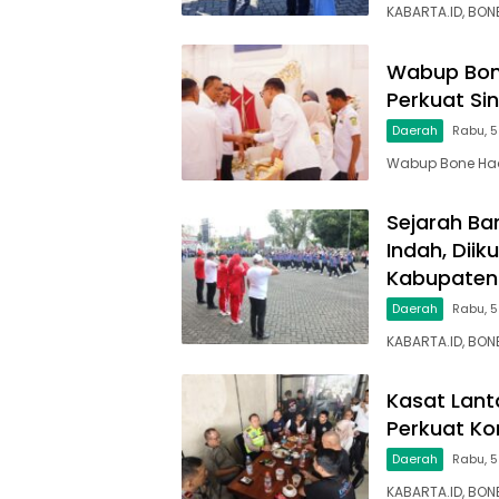
KABARTA.ID, BON
Wabup Bone
Perkuat Si
Daerah
Rabu, 
Wabup Bone Hadi
Sejarah Bar
Indah, Dii
Kabupaten
Daerah
Rabu, 5
KABARTA.ID, BON
Kasat Lant
Perkuat Ko
Daerah
Rabu, 
KABARTA.ID, BON