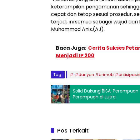
keterampilan pengamanan sehingg
cepat dan tetap sesuai prosedur, s
terjadi, ini semua sebagai wujud dar
Muhammad Anis.(AJ).
Baca Juga:
Cerita Sukses Petan
Menjadi IP 200
Tag:
#danyon #brimob #antisipasir
Solid Dukung BISA, Perempuan 
Perempuan di Lutra
Pos Terkait