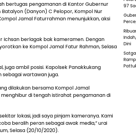
ah bertugas pengamanan di Kantor Gubernur
97 Sa
n Batalyon (Danyon) C Pelopor, Kompol Nur
Guber
 Kompol Jamal Faturrahman menunjukkan, aksi
Perc
Ribua
Indah
ur Ichsan berlagak bak kameramen. Dengan
Dini
orotkan ke Kompol Jamal Fatur Rahman, Selasa
Satga
Ramp
Pattu
 juga ambil posisi. Kapolsek Panakkukang
 sebagai wartawan juga.
yang dilakukan bersama Kompol Jamal
 menghibur di tengah istirahat pengamanan di
kitar lokasi, jadi saya pinjam kameranya. Kami
ba beralih peran sebagai awak media,” urai
um, Selasa (20/10/2020).