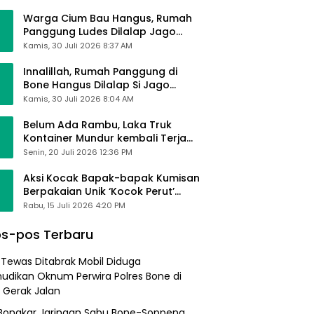
Alhamdulillah Saya Baik-Baik Saja
Warga Cium Bau Hangus, Rumah
Panggung Ludes Dilalap Jago
Merah
Kamis, 30 Juli 2026 8:37 AM
Innalillah, Rumah Panggung di
Bone Hangus Dilalap Si Jago
Merah
Kamis, 30 Juli 2026 8:04 AM
Belum Ada Rambu, Laka Truk
Kontainer Mundur kembali Terjadi
di Bypass Sumpallabbu
Senin, 20 Juli 2026 12:36 PM
Aksi Kocak Bapak-bapak Kumisan
Berpakaian Unik ‘Kocok Perut’
Pengunjung dan Pegawai
Rabu, 15 Juli 2026 4:20 PM
Alfamart, Ngaku Aktifkan Layar
Sentuh Atm
s-pos Terbaru
a Tewas Ditabrak Mobil Diduga
udikan Oknum Perwira Polres Bone di
i Gerak Jalan
i Bongkar Jaringan Sabu Bone-Soppeng,