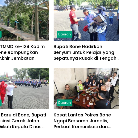
h
Daerah
 TMMD ke-129 Kodim
Bupati Bone Hadirkan
one Rampungkan
Senyum untuk Pelajar yang
Akhir Jembatan
Sepatunya Rusak di Tengah
 Pattuku, Jaring
Gerak Jalan Kemerdekaan
an Mulai Terpasang
h
Daerah
 Baru di Bone, Bupati
Kasat Lantas Polres Bone
isiasi Gerak Jalan
Ngopi Bersama Jurnalis,
Diikuti Kepala Dinas
Perkuat Komunikasi dan
 Camat se-
Kolaborasi