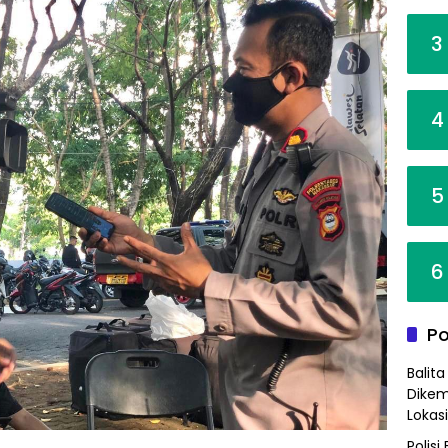
3
4
5
6
Po
Balit
Dikem
Lokas
Polis