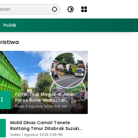
Politik
ristiwa
FOTO: Truk Mogok di Jalan
1
Poros Bone-Makassar
Sebabkan Macet, Polisi Turun
Rabu, 5 Agustus 2026 11:41 AM
Tangan
Mobil Dinas Camat Tanete
Riattang Timur Ditabrak Suzuki
Ertiga, Camat Andi Habibie:
Sabtu, 1 Agustus 2026 3:49 PM