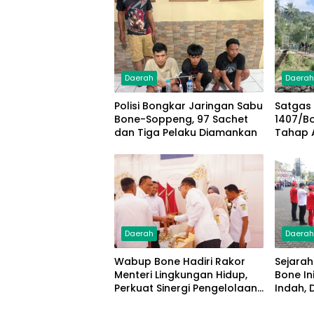
Daerah
Daera
Polisi Bongkar Jaringan Sabu
Satgas
Bone-Soppeng, 97 Sachet
1407/B
dan Tiga Pelaku Diamankan
Tahap 
Gantung
Pengam
Daerah
Daera
Wabup Bone Hadiri Rakor
Sejarah
Menteri Lingkungan Hidup,
Bone In
Perkuat Sinergi Pengelolaan
Indah, 
Sampah Modern
Hingga