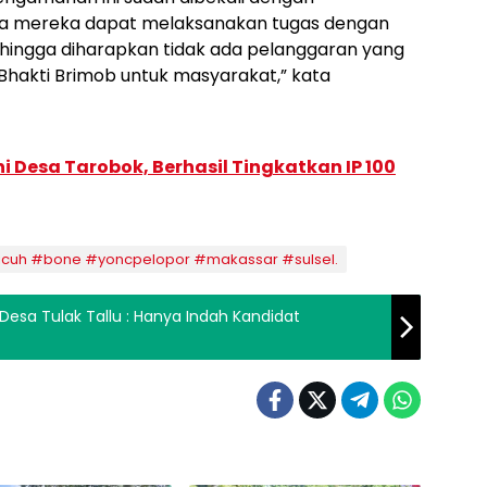
a mereka dapat melaksanakan tugas dengan
ehingga diharapkan tidak ada pelanggaran yang
i Bhakti Brimob untuk masyarakat,” kata
i Desa Tarobok, Berhasil Tingkatkan IP 100
icuh #bone #yoncpelopor #makassar #sulsel.
Desa Tulak Tallu : Hanya Indah Kandidat