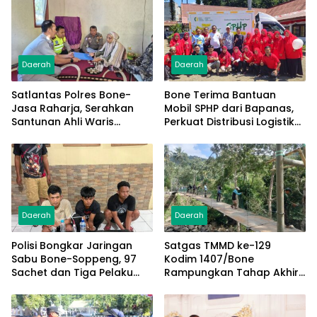
Daerah
Daerah
Satlantas Polres Bone-
Bone Terima Bantuan
Jasa Raharja, Serahkan
Mobil SPHP dari Bapanas,
Santunan Ahli Waris
Perkuat Distribusi Logistik
Korban Lakalantas Terima
Pangan ke Masyarakat
Rp50 Juta
Daerah
Daerah
Polisi Bongkar Jaringan
Satgas TMMD ke-129
Sabu Bone-Soppeng, 97
Kodim 1407/Bone
Sachet dan Tiga Pelaku
Rampungkan Tahap Akhir
Diamankan
Jembatan Gantung
Pattuku, Jaring Pengaman
Mulai Terpasang