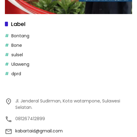
Label
Bontang
Bone
sulsel
Ulaweng
dprd
Jl. Jenderal Sudirman, Kota watampone, Sulawesi
Selatan.
081267412899
kabartaid@gmail.com