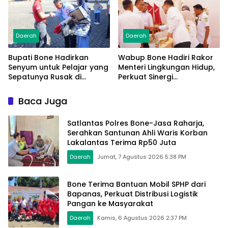
Daerah
Daerah
Bupati Bone Hadirkan
Wabup Bone Hadiri Rakor
Senyum untuk Pelajar yang
Menteri Lingkungan Hidup,
Sepatunya Rusak di
Perkuat Sinergi
Tengah Gerak Jalan
Pengelolaan Sampah
Kemerdekaan
Modern
Baca Juga
Satlantas Polres Bone-Jasa Raharja,
Serahkan Santunan Ahli Waris Korban
Lakalantas Terima Rp50 Juta
Daerah
Jumat, 7 Agustus 2026 5:38 PM
Bone Terima Bantuan Mobil SPHP dari
Bapanas, Perkuat Distribusi Logistik
Pangan ke Masyarakat
Daerah
Kamis, 6 Agustus 2026 2:37 PM