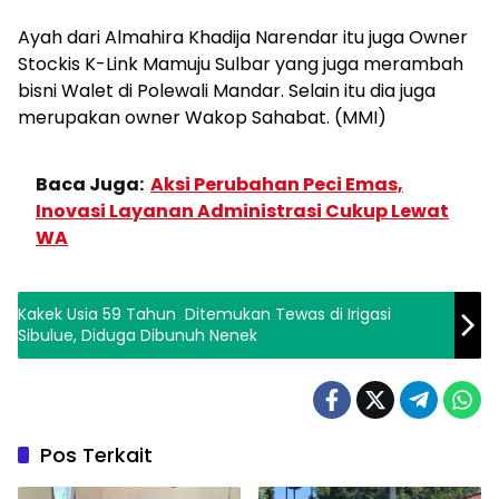
Ayah dari Almahira Khadija Narendar itu juga Owner
Stockis K-Link Mamuju Sulbar yang juga merambah
bisni Walet di Polewali Mandar. Selain itu dia juga
merupakan owner Wakop Sahabat. (MMI)
Baca Juga:
Aksi Perubahan Peci Emas,
Inovasi Layanan Administrasi Cukup Lewat
WA
Kakek Usia 59 Tahun Ditemukan Tewas di Irigasi
Sibulue, Diduga Dibunuh Nenek
Pos Terkait