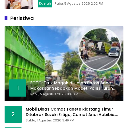
Daerah
Rabu, 5 Agustus 2026 2:02 PM
Peristiwa
FOTO: Truk Mogok di Jalan Poros Bone-
1
Makassar Sebabkan Macet, Polisi Turun
Tangan
Rabu, 5 Agustus 2026 11:41 AM
Mobil Dinas Camat Tanete Riattang Timur
2
Ditabrak Suzuki Ertiga, Camat Andi Habibie:
Alhamdulillah Saya Baik-Baik Saja
Sabtu, 1 Agustus 2026 3:49 PM