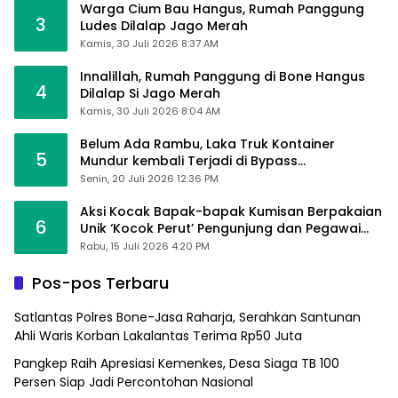
Warga Cium Bau Hangus, Rumah Panggung
3
Ludes Dilalap Jago Merah
Kamis, 30 Juli 2026 8:37 AM
Innalillah, Rumah Panggung di Bone Hangus
4
Dilalap Si Jago Merah
Kamis, 30 Juli 2026 8:04 AM
Belum Ada Rambu, Laka Truk Kontainer
5
Mundur kembali Terjadi di Bypass
Sumpallabbu
Senin, 20 Juli 2026 12:36 PM
Aksi Kocak Bapak-bapak Kumisan Berpakaian
6
Unik ‘Kocok Perut’ Pengunjung dan Pegawai
Alfamart, Ngaku Aktifkan Layar Sentuh Atm
Rabu, 15 Juli 2026 4:20 PM
Pos-pos Terbaru
Satlantas Polres Bone-Jasa Raharja, Serahkan Santunan
Ahli Waris Korban Lakalantas Terima Rp50 Juta
Pangkep Raih Apresiasi Kemenkes, Desa Siaga TB 100
Persen Siap Jadi Percontohan Nasional