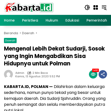
Langsung
ke
konten
Home
Peristiwa
Hukum
Edukasi
Pemerintaha
Beranda
Daerah
Daerah
Mengenal Lebih Dekat Sudarji, Sosok
yang Ingin Mengabdikan Sisa
Hidupnya untuk Polman
1460
Admin
2 Min Baca
Kamis, 13 Agustus 2020 5:52 PM
KABARTA.ID, POLMAN —
Dilahirkan dalam keluarga
sederhana, namun punya tekad yang besar untuk
kemajuan daerah. Dia Sudarji Sjahruddin. Orang yang
penuh semangat dan selalu memberdayakan putra
putri lokal.